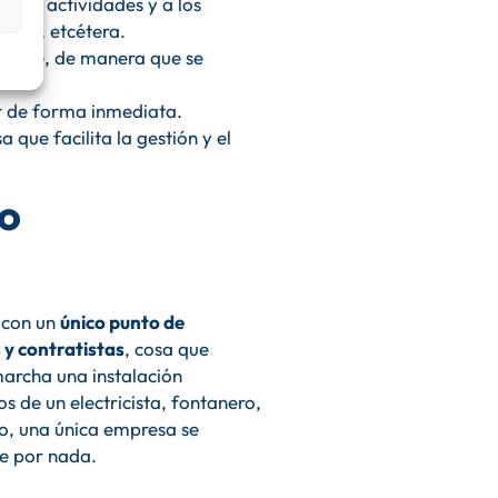
as las actividades y a los
nería, etcétera.
cliente, de manera que se
sar de forma inmediata.
a que facilita la gestión y el
no
 con un
único punto de
 y contratistas
, cosa que
marcha una instalación
os de un electricista, fontanero,
no, una única empresa se
se por nada.