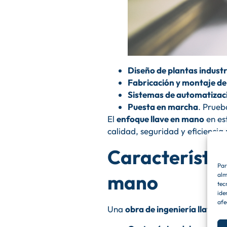
Diseño de plantas industr
Fabricación y montaje de
Sistemas de automatizac
Puesta en marcha
. Prueb
El
enfoque llave en mano
en es
calidad, seguridad y eficiencia
Característic
Par
mano
alm
tec
ide
afe
Una
obra de ingeniería llave 