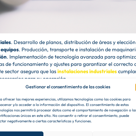
iales
. Desarrollo de planos, distribución de áreas y elecció
 equipos
. Producción, transporte e instalación de maquinaria
ión
. Implementación de tecnología avanzada para optimiza
as de funcionamiento y ajustes para garantizar el correcto 
te sector asegura que las
instalaciones industriales
cumplan
 necesarios para su operación.
Gestionar el consentimiento de las cookies
as del proyecto de ingenie
a ofrecer las mejores experiencias, utilizamos tecnologías como las cookies para
acenar y/o acceder a la información del dispositivo. El consentimiento de estas
nologías nos permitirá procesar datos como el comportamiento de navegación o la
ntificaciones únicas en este sitio. No consentir o retirar el consentimiento, puede
ctar negativamente a ciertas características y funciones.
en mano
reúne las siguientes características: