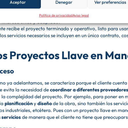
o
. El contratista principal es el responsable de coordinar tod
Aceptar
Denegar
Ver preferencias
os. Por ejemplo, labores de electricidad, carpintería, fonta
ecto se diseña según las necesidades y especificaciones del 
Política de privacidad
Aviso legal
 final sea único y adaptado.
iente recibe el proyecto terminado y operativo, listo para u
los servicios necesarios se incluyen en un único contrato, cos
os Proyectos Llave en Ma
oceso
mo ya adelantamos, se caracteriza porque el cliente cuenta
nte evita la necesidad de
coordinar a diferentes proveedores
 la complejidad del proyecto. Por ejemplo, para poner en 
 la
planificación
y
diseño
de la obra, sino también los servici
os industriales, etcétera. Pues con un proyecto llave en ma
 servicios
de manera que el cliente no tiene que preocupar