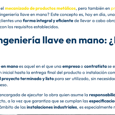
 el
mecanizado de productos metálicos
, pero también en
pr
ingeniería llave en mano? Este concepto es, hoy en día, un
clientes una
forma integral y eficiente
de llevar a cabo obra
con los requisitos establecidos.
ngeniería llave en mano: 
ve en mano
es aquel en el que una
empresa
o
contratista
se 
ón inicial hasta la entrega final del producto o instalación 
l proyecto terminado y listo
para ser utilizado, sin necesid
ceso.
 encargada de ejecutar la obra quien asume la
responsabil
to, a la vez que garantiza que se cumplan las
especificaci
 ámbito de las
instalaciones industriales
, es especialmente r